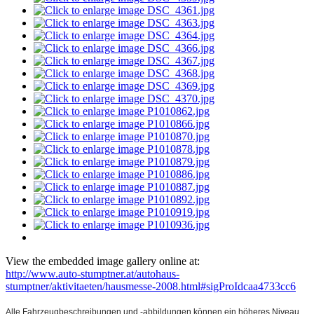
View the embedded image gallery online at:
http://www.auto-stumptner.at/autohaus-
stumptner/aktivitaeten/hausmesse-2008.html#sigProIdcaa4733cc6
Alle Fahrzeugbeschreibungen und -abbildungen können ein höheres Niveau