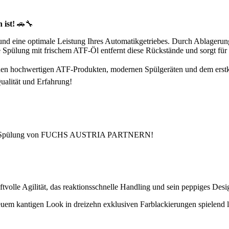
 ist!
🚗🔧
und eine optimale Leistung Ihres Automatikgetriebes. Durch Ablagerung
lung mit frischem ATF-Öl entfernt diese Rückstände und sorgt für sa
den hochwertigen ATF-Produkten, modernen Spülgeräten und dem erstk
Qualität und Erfahrung!
ner ATF-Spülung von FUCHS AUSTRIA PARTNERN!
aftvolle Agilität, das reaktionsschnelle Handling und sein peppiges Des
m kantigen Look in dreizehn exklusiven Farblackierungen spielend lei