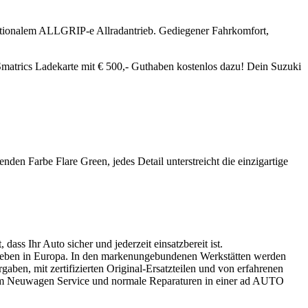
ptionalem ALLGRIP-e Allradantrieb. Gediegener Fahrkomfort,
 Smatrics Ladekarte mit € 500,- Guthaben kostenlos dazu! Dein Suzuki
n Farbe Flare Green, jedes Detail unterstreicht die einzigartige
ss Ihr Auto sicher und jederzeit einsatzbereit ist.
trieben in Europa. In den markenungebundenen Werkstätten werden
ben, mit zertifizierten Original-Ersatzteilen und von erfahrenen
rem Neuwagen Service und normale Reparaturen in einer ad AUTO