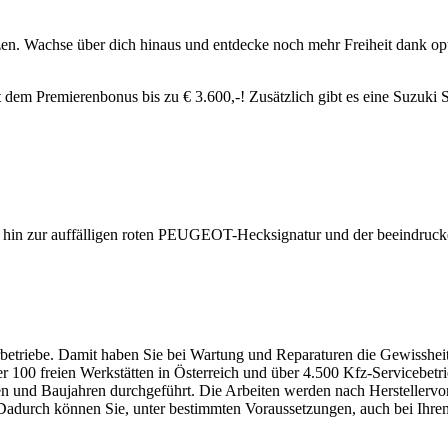
en. Wachse über dich hinaus und entdecke noch mehr Freiheit dank o
t dem Premierenbonus bis zu € 3.600,-! Zusätzlich gibt es eine Suzuki
in zur auffälligen roten PEUGEOT-Hecksignatur und der beeindruckende
etriebe. Damit haben Sie bei Wartung und Reparaturen die Gewissheit, da
r 100 freien Werkstätten in Österreich und über 4.500 Kfz-Servicebe
und Baujahren durchgeführt. Die Arbeiten werden nach Herstellervorga
. Dadurch können Sie, unter bestimmten Voraussetzungen, auch bei Ih